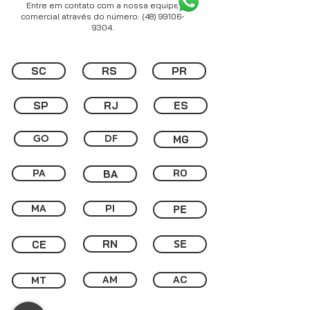
Entre em contato com a nossa equipe
comercial através do número:
(48) 99106-
9304
.
SC
RS
PR
SP
RJ
ES
GO
DF
MG
PA
RO
BA
MA
PI
PE
RN
SE
CE
AM
AC
MT