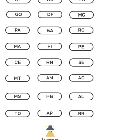
GO
DF
MG
PA
RO
BA
MA
PI
PE
CE
RN
SE
AM
AC
MT
MS
PB
AL
AP
TO
RR