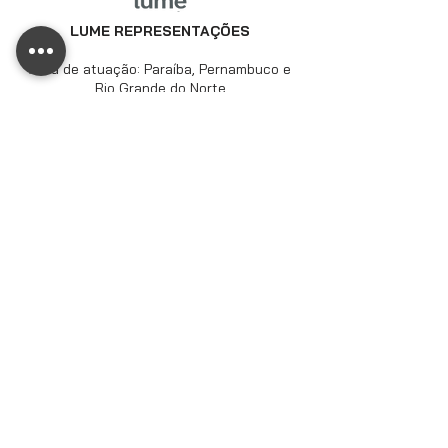
LUME REPRESENTAÇÕES
Área de atuação: Paraíba, Pernambuco e
Rio Grande do Norte
Telefone:
(83) 9367-1727
E-mail:
contato@lumerep.com.br
Contato: Miguel Nader
ENDEREÇO
Rodovia Otávio Dassoler, 4740
Linha Batista - Criciúma - Santa Catarina
CONTATO
(48) 3045-1228
focometallo@focometallo.com
Todos os direitos reservados por ©2025 Foco Metallo
(48) 3045-
1228